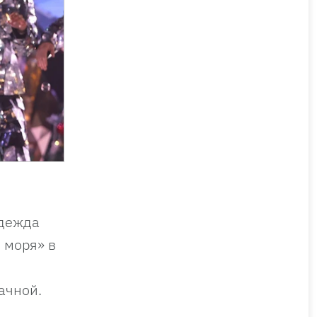
адежда
 моря» в
ачной.