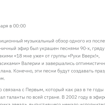
варя в 00:00
диционный музыкальный обзор одного из посл
ничный эфир был украшен песнями 90-х, гряд
кими «18 мне уже» от группы «Руки Вверх!»,
асиками» Валерии и завершались оптимистич
ана. Конечно, эти песни будут создавать пра
ом.
 связана с Первым, который как раз в те годы
л таланты по всей стране. В 2002 году в эфир
рика звезд», выпустившего немало исполнител