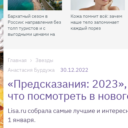
Бархатный сезон в
Кожа помнит всё: зачем
России: направления без
наше тело запоминает
толп туристов и с
каждый порез
выгодными ценами на
жилье
Главная
Звезды
Анастасия Бурдужа
30.12.2022
«Предсказания: 2023»,
что посмотреть в ново
Lisa.ru собрала самые лучшие и интерес
1 января.