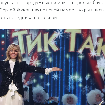
евушка по городу» выстроили танцпол из брусь
А Сергей Жуков начнет свой номер… укрывшись 
асть праздника на Первом.