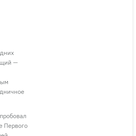
едних
ущий —
ным
здничное
 пробовал
е Первого
ей,