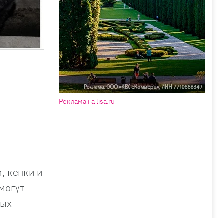
Реклама на lisa.ru
, кепки и
могут
рых