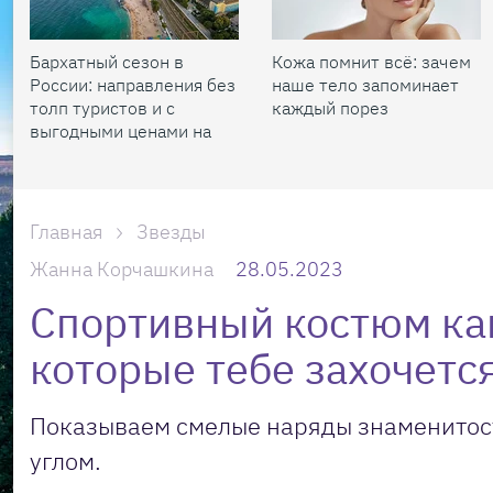
Бархатный сезон в
Кожа помнит всё: зачем
России: направления без
наше тело запоминает
толп туристов и с
каждый порез
выгодными ценами на
жилье
Главная
Звезды
Жанна Корчашкина
28.05.2023
Спортивный костюм как
которые тебе захочетс
Показываем смелые наряды знаменитосте
углом.