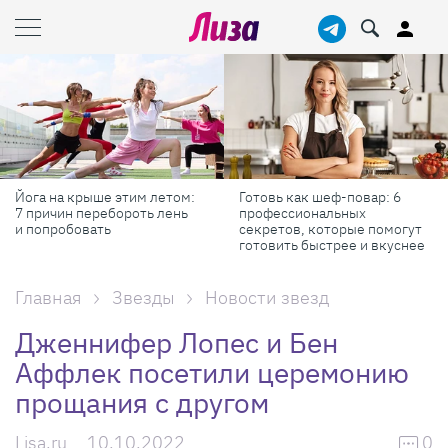
Йога на крыше этим летом:
Готовь как шеф-повар: 6
7 причин перебороть лень
профессиональных
и попробовать
секретов, которые помогут
готовить быстрее и вкуснее
Главная
Звезды
Новости звезд
Дженнифер Лопес и Бен
Аффлек посетили церемонию
прощания с другом
Lisa.ru
10.10.2022
0