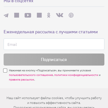
Мы в соцсетях
Еженедельная рассылка с лучшими статьями
Нажимая на кнопку «Подписаться», вы принимаете условия
пользовательского соглашения
,
политики конфиденциальности
и
правила рассылок
.
Нашли ошибку? Выделите ее и нажмите
Наш сайт использует файлы cookies, чтобы улучшить работу
Ctrl+Enter
и повысить эффективность сайта.
Продолжая использование сайта, вы
соглашаетесь