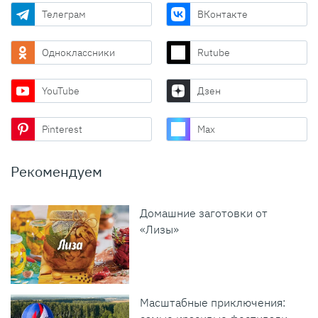
Телеграм
ВКонтакте
Одноклассники
Rutube
YouTube
Дзен
Pinterest
Max
Рекомендуем
Домашние заготовки от
«Лизы»
Масштабные приключения: