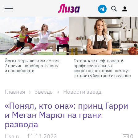
Йога на крыше этим летом:
Готовь как шеф-повар: 6
7 причин перебороть лень
профессиональных
и попробовать
секретов, которые помогут
готовить быстрее и вкуснее
Главная
Звезды
Новости звезд
«Понял, кто она»: принц Гарри
и Меган Маркл на грани
развода
Lisa.ru
11.11.2022
0