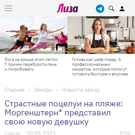
Йога на крыше этим летом:
Готовь как шеф-повар: 6
7 причин перебороть лень
профессиональных
и попробовать
секретов, которые помогут
готовить быстрее и вкуснее
Главная
Звезды
Новости звезд
Страстные поцелуи на пляже:
Моргенштерн* представил
свою новую девушку
Lisa.ru
10.05.2023
0