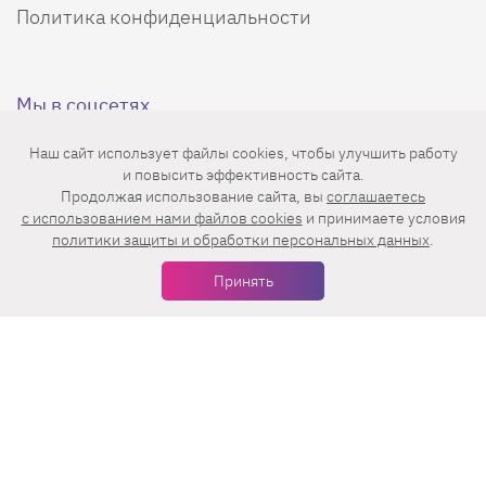
Политика конфиденциальности
Мы в соцсетях
Наш сайт использует файлы cookies, чтобы улучшить работу
и повысить эффективность сайта.
Продолжая использование сайта, вы
соглашаетесь
c использованием нами файлов cookies
и принимаете условия
политики защиты и обработки персональных данных
.
Еженедельная рассылка с лучшими статьями
Принять
Нажимая на кнопку «Подписаться», вы принимаете условия
пользовательского соглашения
,
политики конфиденциальности
и
правила рассылок
.