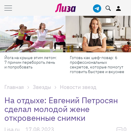
Йога на крыше этим летом:
Готовь как шеф-повар: 6
7 причин перебороть лень
профессиональных
и попробовать
секретов, которые помогут
готовить быстрее и вкуснее
Главная
Звезды
Новости звезд
На отдыхе: Евгений Петросян
сделал молодой жене
откровенные снимки
Lisa.ru
17.08.2023
0