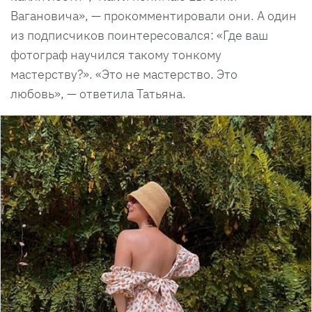
Вагановича», — прокомментировали они. А один
из подписчиков поинтересовался: «Где ваш
фотограф научился такому тонкому
мастерству?». «Это не мастерство. Это
любовь», — ответила Татьяна.