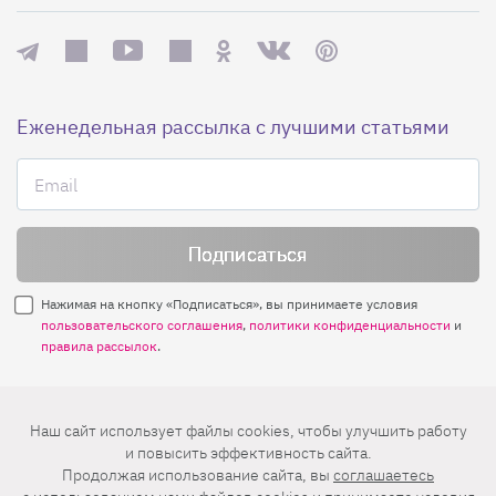
Еженедельная рассылка с лучшими статьями
Нажимая на кнопку «Подписаться», вы принимаете условия
пользовательского соглашения
,
политики конфиденциальности
и
правила рассылок
.
Нашли ошибку? Выделите ее и нажмите
Наш сайт использует файлы cookies, чтобы улучшить работу
Ctrl+Enter
и повысить эффективность сайта.
Продолжая использование сайта, вы
соглашаетесь
© 2026 АО «БКМ», ОГРН 1027739494584, ИНН 7705056238