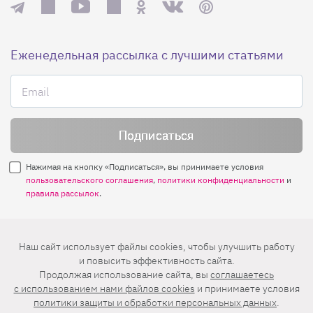
Еженедельная рассылка с лучшими статьями
Нажимая на кнопку «Подписаться», вы принимаете условия
пользовательского соглашения
,
политики конфиденциальности
и
правила рассылок
.
Нашли ошибку? Выделите ее и нажмите
Наш сайт использует файлы cookies, чтобы улучшить работу
Ctrl+Enter
и повысить эффективность сайта.
Продолжая использование сайта, вы
соглашаетесь
© 2026 АО «БКМ», ОГРН 1027739494584, ИНН 7705056238
c использованием нами файлов cookies
и принимаете условия
127018, Москва, ул. Полковая, д. 3, стр. 4, помещение I, комн. 23
политики защиты и обработки персональных данных
.
16+