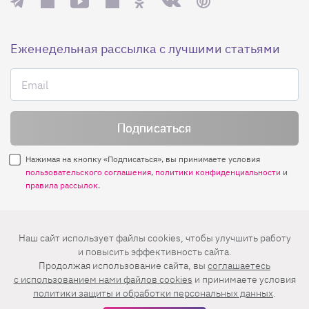
Еженедельная рассылка с лучшими статьями
Нажимая на кнопку «Подписаться», вы принимаете условия
пользовательского соглашения
,
политики конфиденциальности
и
правила рассылок
.
Нашли ошибку? Выделите ее и нажмите
Наш сайт использует файлы cookies, чтобы улучшить работу
Ctrl+Enter
и повысить эффективность сайта.
Продолжая использование сайта, вы
соглашаетесь
© 2026 АО «БКМ», ОГРН 1027739494584, ИНН 7705056238
c использованием нами файлов cookies
и принимаете условия
127018, Москва, ул. Полковая, д. 3, стр. 4, помещение I, комн. 23
политики защиты и обработки персональных данных
.
16+
Дизайн сайта —
Студия Евгения и Ольги Апрель