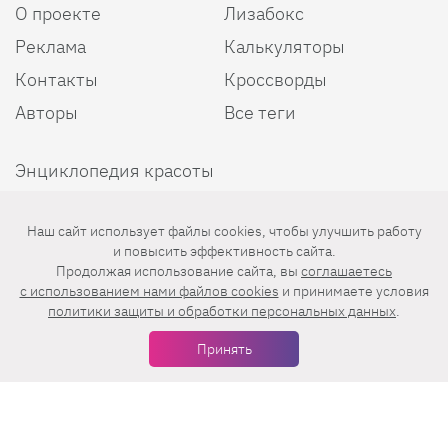
О проекте
Лизабокс
Реклама
Калькуляторы
Контакты
Кроссворды
Авторы
Все теги
Энциклопедия красоты
Пользовательское соглашение
Наш сайт использует файлы cookies, чтобы улучшить работу
Политика конфиденциальности
и повысить эффективность сайта.
Продолжая использование сайта, вы
соглашаетесь
c использованием нами файлов cookies
и принимаете условия
политики защиты и обработки персональных данных
.
Мы в соцсетях
Принять
Еженедельная рассылка с лучшими статьями