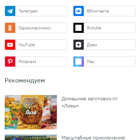
Телеграм
ВКонтакте
Одноклассники
Rutube
YouTube
Дзен
Pinterest
Max
Рекомендуем
Домашние заготовки от
«Лизы»
Масштабные приключения: