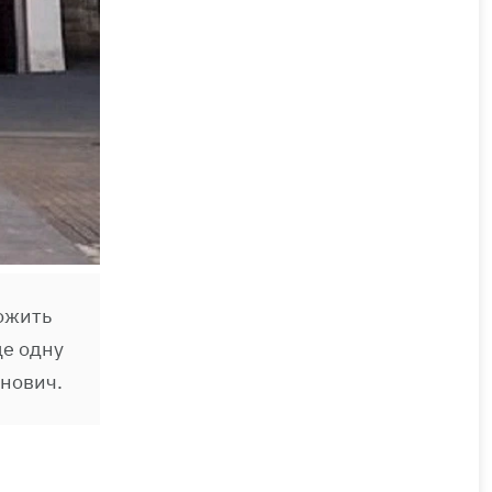
рожить
ще одну
енович.
и