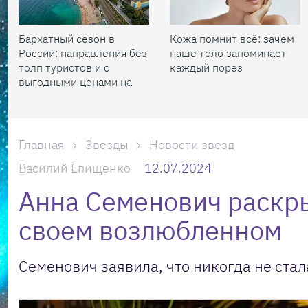
Бархатный сезон в
Кожа помнит всё: зачем
России: направления без
наше тело запоминает
толп туристов и с
каждый порез
выгодными ценами на
жилье
Главная
Звезды
Новости звезд
Василий Епищенко
12.07.2024
Анна Семенович раскр
своем возлюбленном
Семенович заявила, что никогда не ста