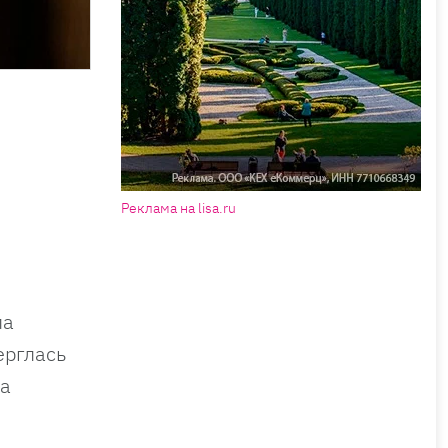
Реклама на lisa.ru
ла
ерглась
на