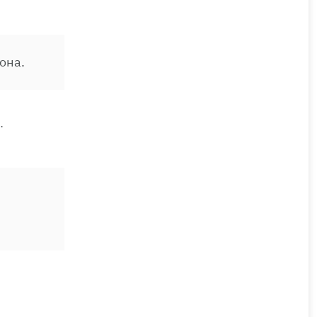
она.
.