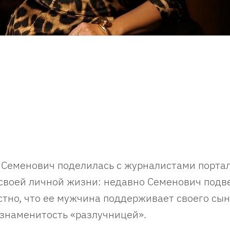
 Семенович поделилась с журналистами порта
своей личной жизни: недавно Семенович подв
естно, что ее мужчина поддерживает своего сы
 знаменитость «разлучницей».