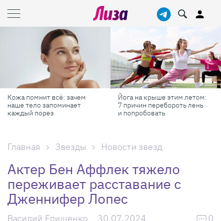
Кожа помнит всё: зачем
Йога на крыше этим летом:
наше тело запоминает
7 причин перебороть лень
каждый порез
и попробовать
Главная
Звезды
Новости звезд
Актер Бен Аффлек тяжело
переживает расставание с
Дженнифер Лопес
Василий Епищенко
30.07.2024
0