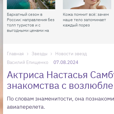
Бархатный сезон в
Кожа помнит всё: зачем
России: направления без
наше тело запоминает
толп туристов и с
каждый порез
выгодными ценами на
жилье
Главная
Звезды
Новости звезд
Василий Епищенко
07.08.2024
Актриса Настасья Самб
знакомства с возлюбл
По словам знаменитости, она познаком
авиаперелета.