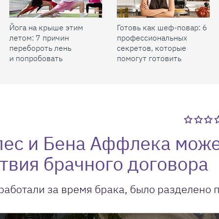
Йога на крыше этим
Готовь как шеф-повар: 6
летом: 7 причин
профессиональных
перебороть лень
секретов, которые
и попробовать
помогут готовить
быстрее и вкуснее
ес и Бена Аффлека мож
ствия брачного договора
аработали за время брака, было разделено 