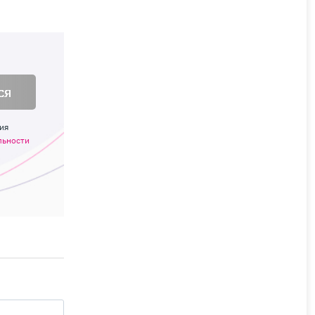
ся
ия
льности