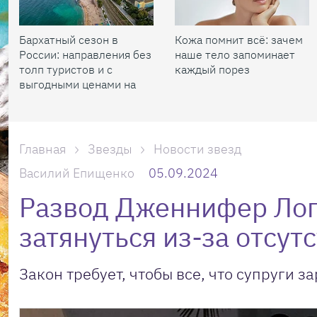
Бархатный сезон в
Кожа помнит всё: зачем
России: направления без
наше тело запоминает
толп туристов и с
каждый порез
выгодными ценами на
жилье
Главная
Звезды
Новости звезд
Василий Епищенко
05.09.2024
Развод Дженнифер Лоп
затянуться из-за отсут
Закон требует, чтобы все, что супруги з