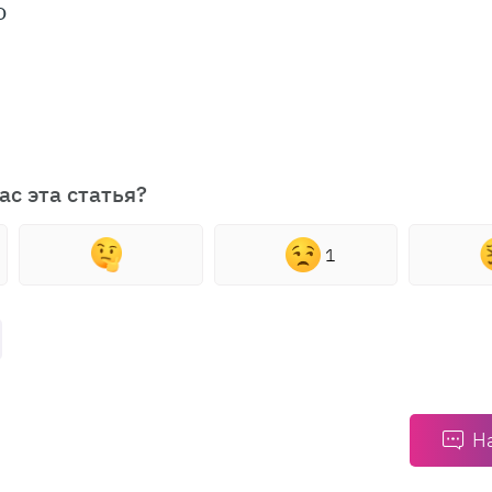
о
ас эта статья?
1
Н