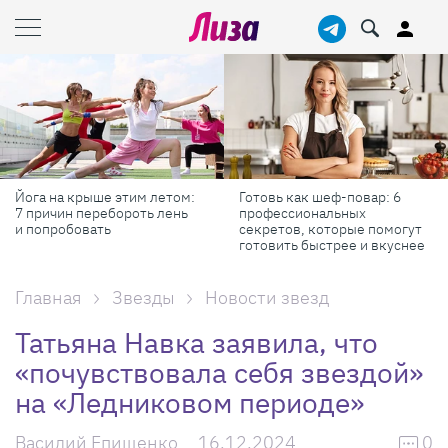
Йога на крыше этим летом:
Готовь как шеф-повар: 6
7 причин перебороть лень
профессиональных
и попробовать
секретов, которые помогут
готовить быстрее и вкуснее
Главная
Звезды
Новости звезд
Татьяна Навка заявила, что
«почувствовала себя звездой»
на «Ледниковом периоде»
Василий Епищенко
16.12.2024
0