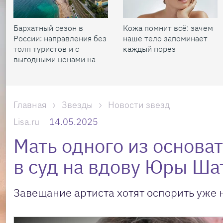
Бархатный сезон в
Кожа помнит всё: зачем
России: направления без
наше тело запоминает
толп туристов и с
каждый порез
выгодными ценами на
жилье
Главная
Звезды
Новости звезд
Lisa.ru
14.05.2025
Мать одного из основа
в суд на вдову Юры Ша
Завещание артиста хотят оспорить уже н