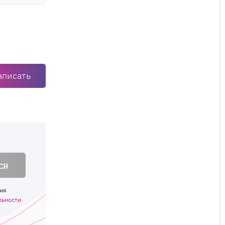
аписать
ся
ия
льности