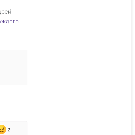
дрей
каждого
2