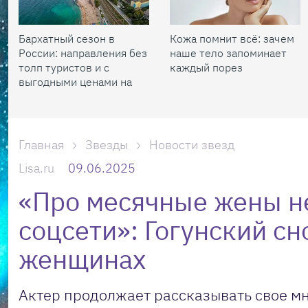
Бархатный сезон в
Кожа помнит всё: зачем
России: направления без
наше тело запоминает
толп туристов и с
каждый порез
выгодными ценами на
жилье
Главная
Звезды
Новости звезд
Lisa.ru
09.06.2025
«Про месячные жены не
соцсети»: Гогунский с
женщинах
Актер продолжает рассказывать свое м