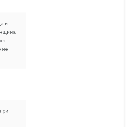
а и
женщина
лет
ю не
 при