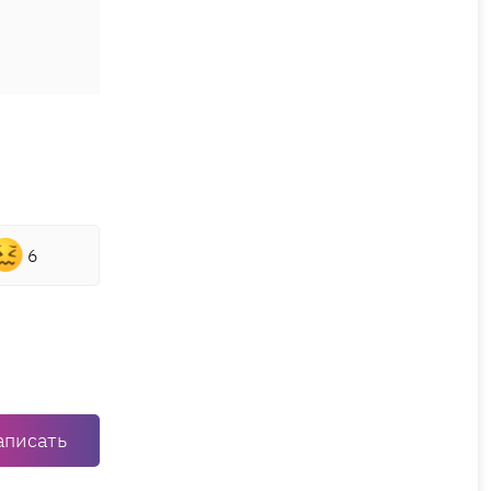
6
аписать