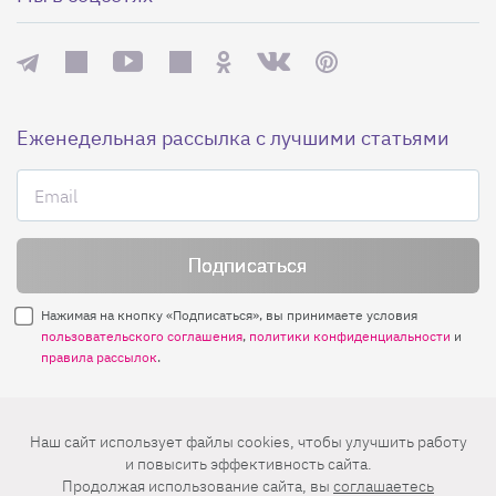
Еженедельная рассылка с лучшими статьями
Нажимая на кнопку «Подписаться», вы принимаете условия
пользовательского соглашения
,
политики конфиденциальности
и
правила рассылок
.
Нашли ошибку? Выделите ее и нажмите
Наш сайт использует файлы cookies, чтобы улучшить работу
Ctrl+Enter
и повысить эффективность сайта.
Продолжая использование сайта, вы
соглашаетесь
© 2026 АО «БКМ», ОГРН 1027739494584, ИНН 7705056238