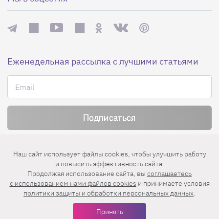
Еженедельная рассылка с лучшими статьями
Нажимая на кнопку «Подписаться», вы принимаете условия
пользовательского соглашения
,
политики конфиденциальности
и
Наш сайт использует файлы cookies, чтобы улучшить работу
правила рассылок
.
и повысить эффективность сайта.
Продолжая использование сайта, вы
соглашаетесь
c использованием нами файлов cookies
и принимаете условия
Нашли ошибку? Выделите ее и нажмите
политики защиты и обработки персональных данных
.
Ctrl+Enter
Принять
© 2026 АО «БКМ», ОГРН 1027739494584, ИНН 7705056238