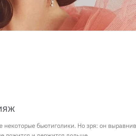
ияж
 некоторые бьютиголики. Но зря: он выравнив
е ложится и держится дольше.