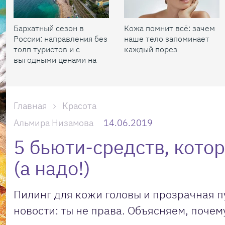
Бархатный сезон в
Кожа помнит всё: зачем
России: направления без
наше тело запоминает
толп туристов и с
каждый порез
выгодными ценами на
жилье
Главная
Красота
Альмира Низамова
14.06.2019
5 бьюти-средств, кото
(а надо!)
Пилинг для кожи головы и прозрачная п
новости: ты не права. Объясняем, почем