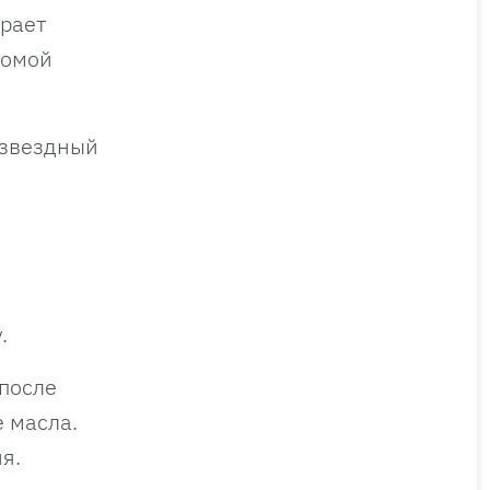
ирает
сомой
 звездный
.
 после
е масла.
я.