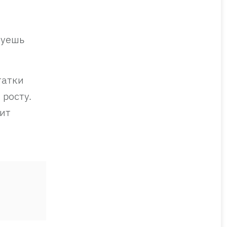
зуешь
татки
 росту.
шит