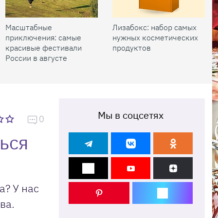
Масштабные
Лизабокс: набор самых
приключения: самые
нужных косметических
красивые фестивали
продуктов
России в августе
Мы в соцсетях
0
ься
а? У нас
ва.