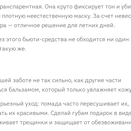
транспарентная. Она круто фиксирует тон и уб
е плотную неестественную маску. За счет неве
дра — отличное решение для летних дней.
ез этого бьюти-средства не обходится ни один
такую же.
шей заботе не так сильно, как другие части
ся бальзамом, который только увлажняет кожу
рьезный уход: помада часто пересушивает их,
ать их красивыми. Сделай губам подарок в вид
аживает трещинки и защищает от обезвоживани