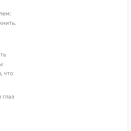
лем:
жнить.
ать
ы
, что
 глаз