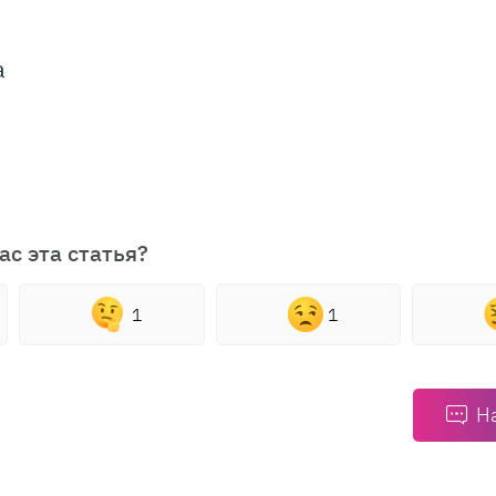
а
ас эта статья?
1
1
Н