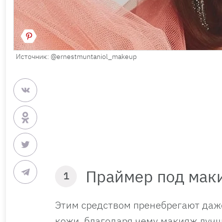
Источник: @ernestmuntaniol_makeup
Праймер под мак
1
Этим средством пренебрегают даже
кожи, благодаря чему макияж лучш