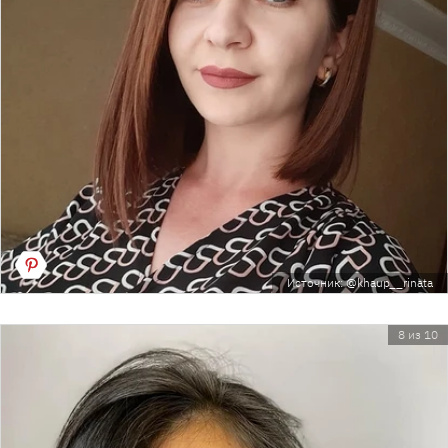
Источник: @khaup__rinata
8 из 10