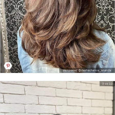
Источник: @dashachekos_ananda
3 из 10