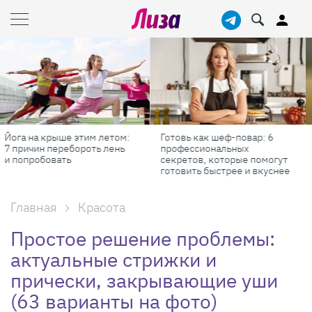
Масштабные приключения:
Продукты против бадов: что
самые красивые фестивали
реально работает для
России в августе
красоты и здоровья
Главная
Красота
Простое решение проблемы:
актуальные стрижки и
прически, закрывающие уши
(63 варианты на фото)