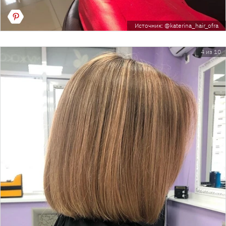
Источник: @katerina_hair_ofra
4 из 10