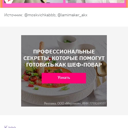
Источник: @moskvichkabbb; @lamimaker_akx
Каре