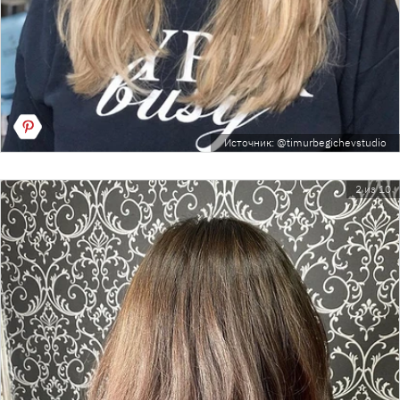
Источник: @timurbegichevstudio
2 из 10