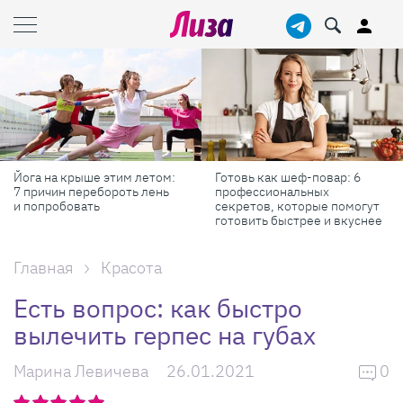
Готовь как шеф-повар: 6
Масштабные приключения:
профессиональных
самые красивые фестивали
секретов, которые помогут
России в августе
готовить быстрее и вкуснее
Главная
Красота
Есть вопрос: как быстро
вылечить герпес на губах
Марина Левичева
26.01.2021
0