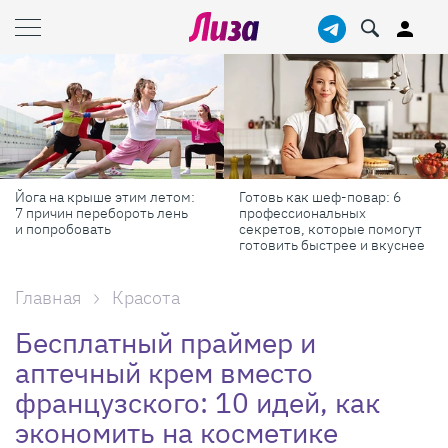
 на крыше этим летом:
Готовь как шеф-повар: 6
Масш
ичин перебороть лень
профессиональных
самы
пробовать
секретов, которые помогут
Росси
готовить быстрее и вкуснее
Главная
Красота
Бесплатный праймер и
аптечный крем вместо
французского: 10 идей, как
экономить на косметике