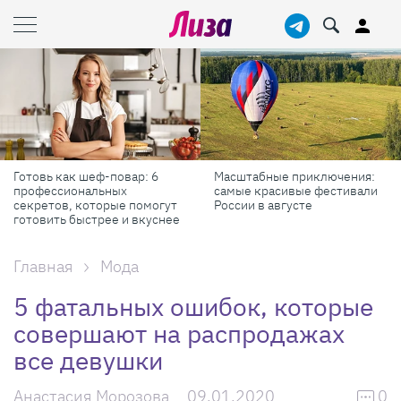
ак шеф-повар: 6
Масштабные приключения:
Продукты
иональных
самые красивые фестивали
реально 
, которые помогут
России в августе
красоты 
 быстрее и вкуснее
Главная
Мода
5 фатальных ошибок, которые
совершают на распродажах
все девушки
Анастасия Морозова
09.01.2020
0