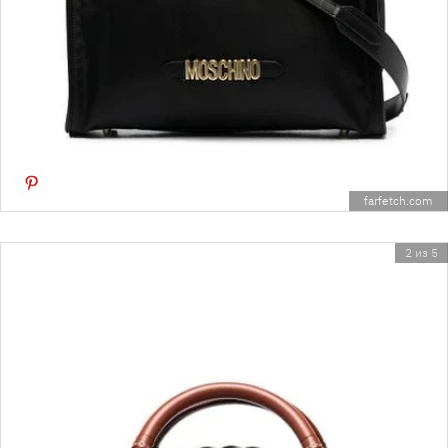
farfetch.com
2 из 5