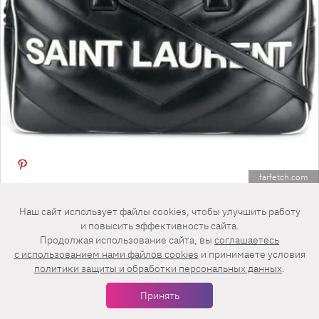
farfetch.com
Наш сайт использует файлы cookies, чтобы улучшить работу
Среди сумок для путешествий тоже есть свои
и повысить эффективность сайта.
тенденции. Сейчас это логомания — когда
Продолжая использование сайта, вы
соглашаетесь
c использованием нами файлов cookies
и принимаете условия
логотипы написаны крупно, ярко, желательно
политики защиты и обработки персональных данных
.
несколько раз. Совет: если ты не можешь
Принять
позволить себе оригинальный Louis Vuitton,
откажись от подделок с «Дубровки». Это всегда