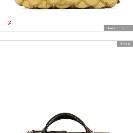
farfetch.com
6 из 6