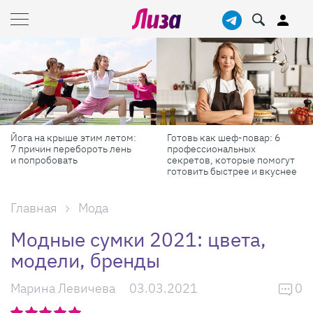
Готовь как шеф-повар: 6
Масштабные приключения:
профессиональных
самые красивые фестивали
секретов, которые помогут
России в августе
готовить быстрее и вкуснее
Главная
Мода
Модные сумки 2021: цвета,
модели, бренды
Марина Левичева
03.03.2021
0