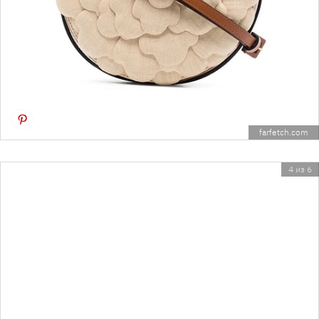
farfetch.com
4 из 6