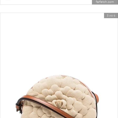
farfetch.com
3 из 6