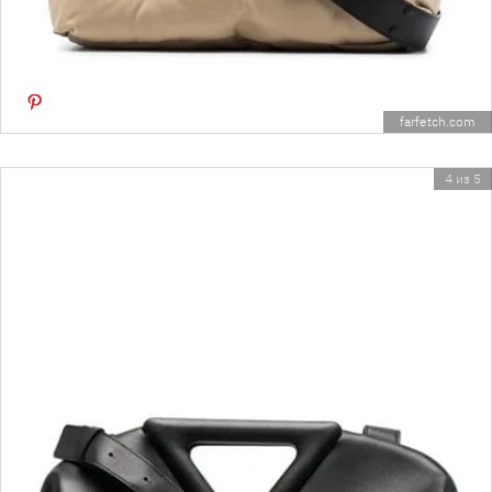
farfetch.com
4 из 5