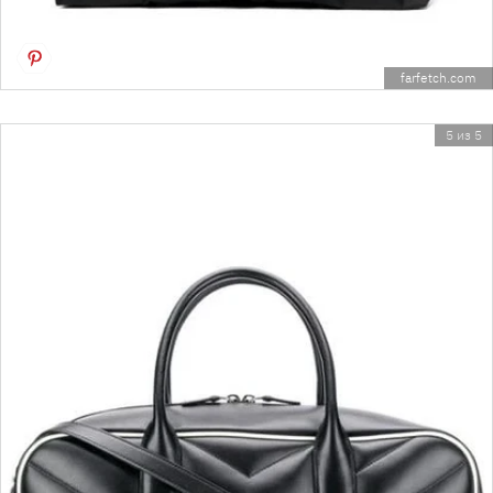
farfetch.com
5 из 5