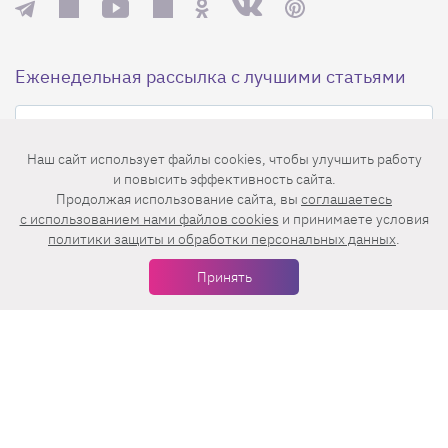
Еженедельная рассылка с лучшими статьями
Наш сайт использует файлы cookies, чтобы улучшить работу
и повысить эффективность сайта.
Продолжая использование сайта, вы
соглашаетесь
c использованием нами файлов cookies
и принимаете условия
Нажимая на кнопку «Подписаться», вы принимаете условия
политики защиты и обработки персональных данных
.
пользовательского соглашения
,
политики конфиденциальности
и
правила рассылок
.
Принять
Нашли ошибку? Выделите ее и нажмите
Ctrl+Enter
© 2026 АО «БКМ», ОГРН 1027739494584, ИНН 7705056238
127018, Москва, ул. Полковая, д. 3, стр. 4, помещение I, комн. 23
16+