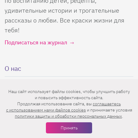
по воспитанию детей, рецепты,
удивительные истории и трогательные
рассказы о любви. Все краски жизни для
тебя!
Подписаться на журнал
О нас
О проекте
Лизабокс
Наш сайт использует файлы cookies, чтобы улучшить работу
Реклама
Калькуляторы
и повысить эффективность сайта.
Продолжая использование сайта, вы
соглашаетесь
Контакты
Кроссворды
c использованием нами файлов cookies
и принимаете условия
Авторы
Все теги
политики защиты и обработки персональных данных
.
Принять
Энциклопедия красоты