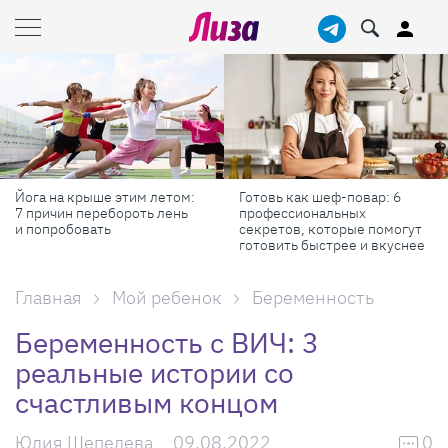
ога на крыше этим летом:
Готовь как шеф-повар: 6
М
 причин перебороть лень
профессиональных
с
 попробовать
секретов, которые помогут
Р
готовить быстрее и вкуснее
Главная
Мой ребенок
Беременность
Беременность с ВИЧ: 3
реальные истории со
счастливым концом
Юлия Шепелева
09.08.2022
0