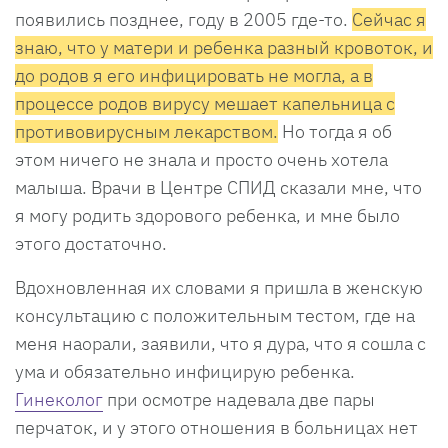
появились позднее, году в 2005 где-то.
Сейчас я
знаю, что у матери и ребенка разный кровоток, и
до родов я его инфицировать не могла, а в
процессе родов вирусу мешает капельница с
противовирусным лекарством.
Но тогда я об
этом ничего не знала и просто очень хотела
малыша. Врачи в Центре СПИД сказали мне, что
я могу родить здорового ребенка, и мне было
этого достаточно.
Вдохновленная их словами я пришла в женскую
консультацию с положительным тестом, где на
меня наорали, заявили, что я дура, что я сошла с
ума и обязательно инфицирую ребенка.
Гинеколог
при осмотре надевала две пары
перчаток, и у этого отношения в больницах нет