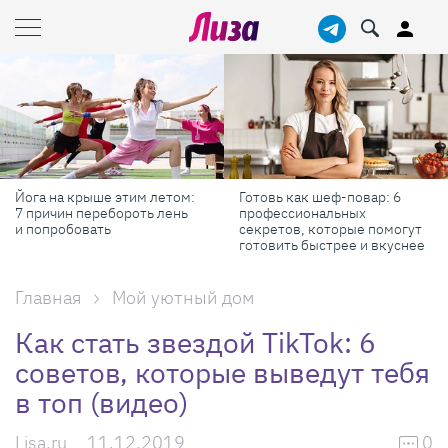
е этим летом:
Готовь как шеф-повар: 6
Масштабные 
ебороть лень
профессиональных
самые краси
ь
секретов, которые помогут
России в авгу
готовить быстрее и вкуснее
Главная
Мой уютный дом
Как стать звездой TikTok: 6
советов, которые выведут тебя
в топ (видео)
Lisa.ru
11.12.2019
0