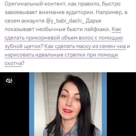
Оригинальный контент, как правило, быстро
завоевывает внимание аудитории. Например, в
своем аккаунте @y_babi_dashi_ Дарья
показывает необычные бьюти лайфхаки.
Как
сделать прикорневой объем волос с помощью
зубной щетки
?
Как сделать маску из семян чиа
и
нарисовать идеальные стрелки при помощи
скотча
?