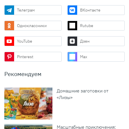
Телеграм
ВКонтакте
Одноклассники
Rutube
YouTube
Дзен
Pinterest
Max
Рекомендуем
Домашние заготовки от
«Лизы»
Масштабные приключения: