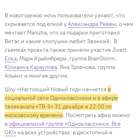
В новогоднюю ночь пользователи узнают, что
скрывается под елкой у
Александра Реввы
, о чем
мечтает Manizha, что за подарки приготовил
Витас и какие хлопушки любит Звонкий. В
съемках проекта также приняли участие Zivert,
Елка
, Мари Краймбрери, группа BrainStorm,
Юлианна Караулова
, Яна Троянова, группа
Альянс и многие другие.
Шоу «Настоящий Новый год» начнется
в
социальной сети Одноклассники и
в эфире
телеканала «ТВ-3» 31 декабря в 22:00 по
московскому времени
. Посмотреть эфир можно
в
официальной группе «Одноклассники. Все
OK!»
на всех устройствах: в десктопной и