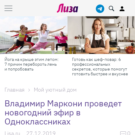
Готовь как шеф-повар: 6
Масштабные приключения:
профессиональных
самые красивые фестивали
секретов, которые помогут
России в августе
готовить быстрее и вкуснее
Главная
Мой уютный дом
Владимир Маркони проведет
новогодний эфир в
Одноклассниках
Lisa.ru
27.12.2019
0