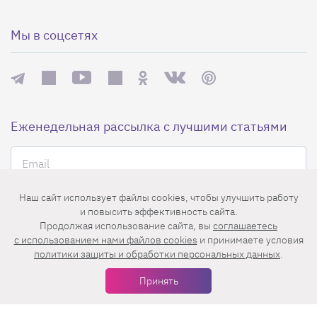
Мы в соцсетях
Еженедельная рассылка с лучшими статьями
Наш сайт использует файлы cookies, чтобы улучшить работу
и повысить эффективность сайта.
Продолжая использование сайта, вы
соглашаетесь
c использованием нами файлов cookies
и принимаете условия
Нажимая на кнопку «Подписаться», вы принимаете условия
пользовательского соглашения
,
политики конфиденциальности
и
политики защиты и обработки персональных данных
.
правила рассылок
.
Принять
Нашли ошибку? Выделите ее и нажмите