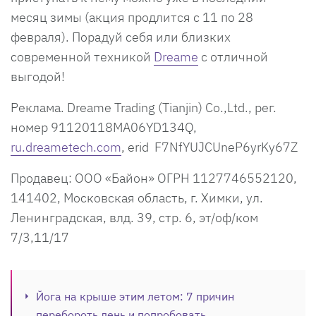
месяц зимы (акция продлится с 11 по 28
февраля). Порадуй себя или близких
современной техникой
Dreame
с отличной
выгодой!
Реклама. Dreame Trading (Tianjin) Co.,Ltd., рег.
номер 91120118MA06YD134Q,
ru.dreametech.com
, erid F7NfYUJCUneP6yrKy67Z
Продавец: ООО «Байон» ОГРН 1127746552120,
141402, Московская область, г. Химки, ул.
Ленинградская, влд. 39, стр. 6, эт/оф/ком
7/3,11/17
Йога на крыше этим летом: 7 причин
перебороть лень и попробовать