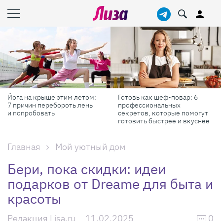
Готовь как шеф-повар: 6
Масштабные приключения:
профессиональных
самые красивые фестивали
секретов, которые помогут
России в августе
готовить быстрее и вкуснее
Главная
Мой уютный дом
Бери, пока скидки: идеи
подарков от Dreame для быта и
красоты
Редакция Lisa.ru
11.02.2025
0