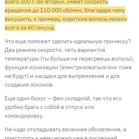
всего 300 г. Во-вторых, имеет скорость
вращения до 110 000 об/мин, благодаря чему
высушить, к примеру, короткие волосы можно
всего за 40 секунд.
Что еще поможет сделать идеальную прическу?
Два режима скорости, пять вариантов
температуры (ты больше не перегреешь волосы),
функция ионизации (электризоваться они тоже
не будут) и насадки для выпрямления и для
создания локонов.
Еще один бонус — фен складной, так что его
удобно брать с собой в отпуск или
командировку.
Не надо откладывать весеннее обновление, а
приступать к нему можно уже в последний