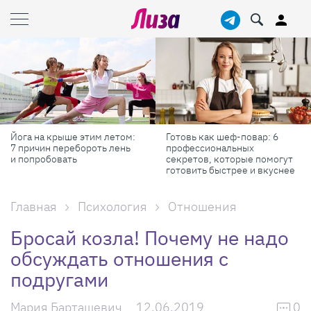
Йога на крыше этим летом:
Готовь как шеф-повар: 6
7 причин перебороть лень
профессиональных
и попробовать
секретов, которые помогут
готовить быстрее и вкуснее
Главная
Психология
Отношения
Бросай козла! Почему не надо
обсуждать отношения с
подругами
Мария Барташевич
12.06.2019
0