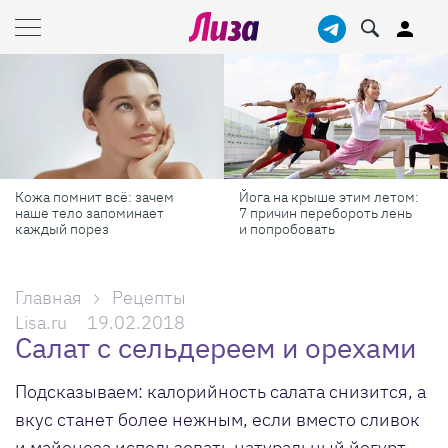
Йога на крыше этим летом:
Готовь как шеф-повар: 6
7 причин перебороть лень
профессиональных
и попробовать
секретов, которые помогут
готовить быстрее и вкуснее
Главная
Рецепты
Lisa.ru
19.02.2018
Салат с сельдереем и орехами
Подсказываем: калорийность салата снизится, а
вкус станет более нежным, если вместо сливок
и майонеза использовать натуральный йогурт.