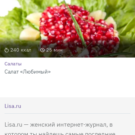
240
ккал
25
мин
Салаты
Салат «Любимый»
Lisa.ru
Lisa.ru — женский интернет-журнал, в
котором ты найдешь самые последние