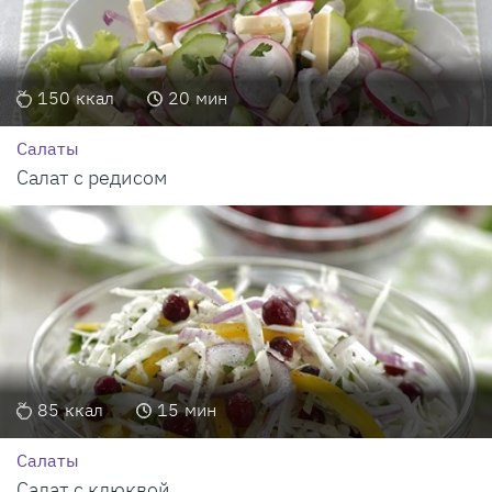
150
ккал
20
мин
Салаты
Салат с редисом
85
ккал
15
мин
Салаты
Салат с клюквой