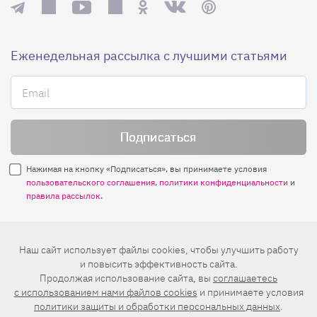
Еженедельная рассылка с лучшими статьями
Нажимая на кнопку «Подписаться», вы принимаете условия
пользовательского соглашения
,
политики конфиденциальности
и
правила рассылок
.
Нашли ошибку? Выделите ее и нажмите
Наш сайт использует файлы cookies, чтобы улучшить работу
Ctrl+Enter
и повысить эффективность сайта.
Продолжая использование сайта, вы
соглашаетесь
© 2026 АО «БКМ», ОГРН 1027739494584, ИНН 7705056238
c использованием нами файлов cookies
и принимаете условия
127018, Москва, ул. Полковая, д. 3, стр. 4, помещение I, комн. 23
политики защиты и обработки персональных данных
.
16+