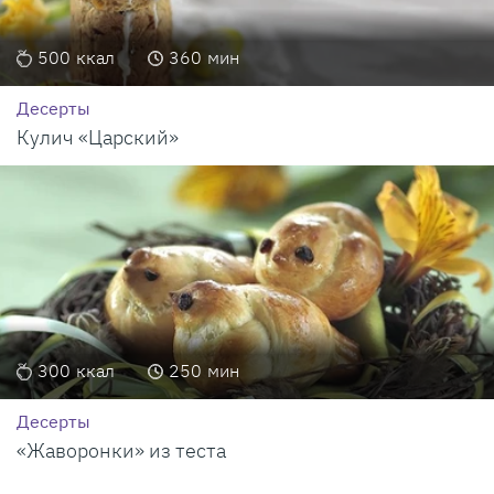
500
ккал
360
мин
Десерты
Кулич «Царский»
300
ккал
250
мин
Десерты
«Жаворонки» из теста