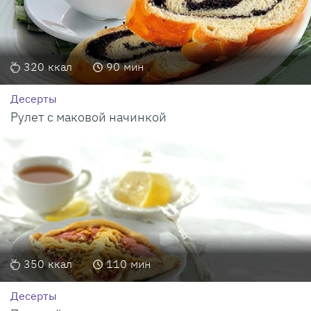
320
ккал
90
мин
Десерты
Рулет с маковой начинкой
350
ккал
110
мин
Десерты