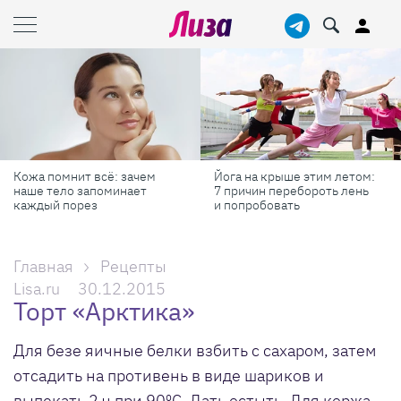
Йога на крыше этим летом:
Готовь как шеф-повар: 6
7 причин перебороть лень
профессиональных
и попробовать
секретов, которые помогут
готовить быстрее и вкуснее
Главная
Рецепты
Lisa.ru
30.12.2015
Торт «Арктика»
Для безе яичные белки взбить с сахаром, затем
отсадить на противень в виде шариков и
выпекать 2 ч при 90ºС. Дать остыть. Для коржа