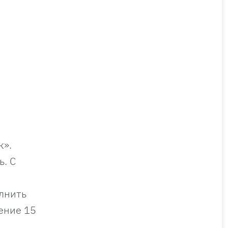
к».
ь. С
лнить
чение 15