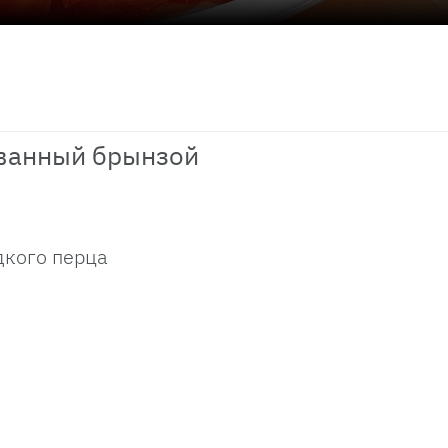
ванный брынзой
дкого перца