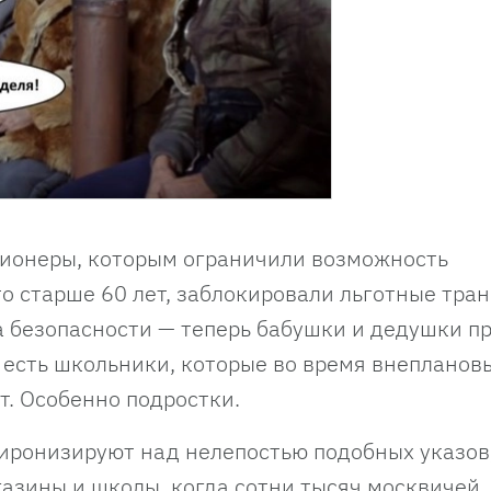
ионеры, которым ограничили возможность
то старше 60 лет, заблокировали льготные тра
ра безопасности — теперь бабушки и дедушки п
 есть школьники, которые во время внепланов
т. Особенно подростки.
иронизируют над нелепостью подобных указов
газины и школы, когда сотни тысяч москвичей