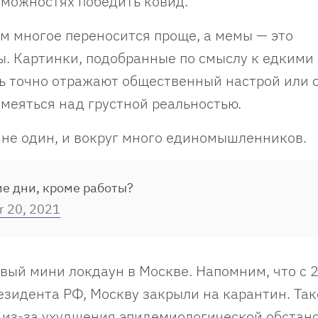
озможностях победить ковид.
ом многое переносится проще, а мемы — это
. Картинки, подобранные по смыслу к едкими
ь точно отражают общественный настрой или 
меяться над грустной реальностью.
ы не один, и вокруг много единомышленников.
ие дни, кроме работы?
r 20, 2021
вый мини локдаун в Москве. Напомним, что с 
резидента РФ, Москву закрыли на карантин. Так
 из-за ухудшения эпидемиологической обстан