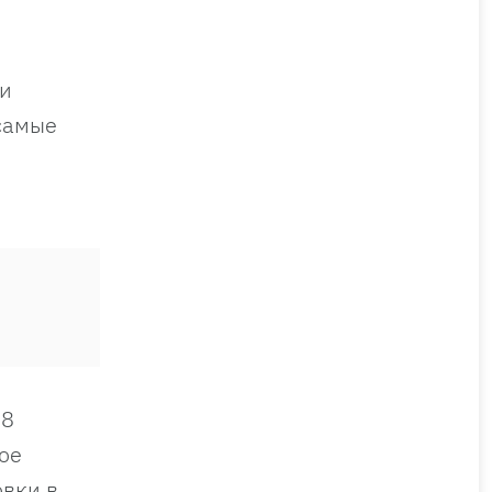
 и
самые
28
ое
овки в