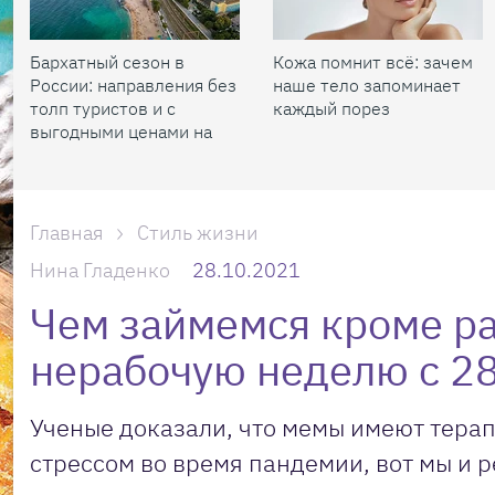
Бархатный сезон в
Кожа помнит всё: зачем
России: направления без
наше тело запоминает
толп туристов и с
каждый порез
выгодными ценами на
жилье
Главная
Стиль жизни
Нина Гладенко
28.10.2021
Чем займемся кроме р
нерабочую неделю с 28
Ученые доказали, что мемы имеют тера
стрессом во время пандемии, вот мы и 