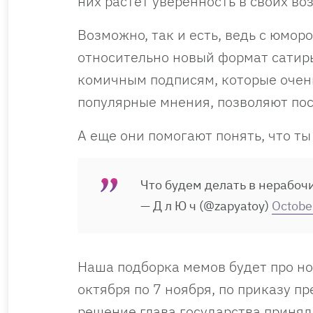
них растет уверенность в своих в
Возможно, так и есть, ведь с юмор
относительно новый формат сатиры
комичным подписям, которые очен
популярные мнения, позволяют пос
А еще они помогают понять, что т
Что будем делать в нерабоч
— Д л Ю ч (@zapyatoy)
Octobe
Наша подборка мемов будет про но
октября по 7 ноября, по приказу п
решение глава государства принял