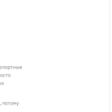
нспортные
росто
ых
, потому