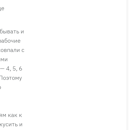
де
бывать и
«рабочие
совпали с
ыми
 4, 5, 6
 Поэтому
о
ям как к
кусить и