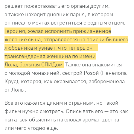
решает пожертвовать его органы другим,
а также находит дневник парня, в котором
он писал о мечтах встретиться с родным отцом.
Героиня, желая исполнить прижизненное
желание сына, отправляется на поиски бывшего
любовника и узнает, что теперь он —
трансгендерная женщина по имени
Лола, больная СПИДом.
Также она знакомится
с молодой монахиней, сестрой Розой (Пенелопа
Крус), которая, как оказывается, забеременела
от Лолы.
Все это кажется диким и странным, но такой
фильм нужно смотреть. Описывать его — это как
пытаться объяснить на словах аромат цветка
или чего угодно еще.