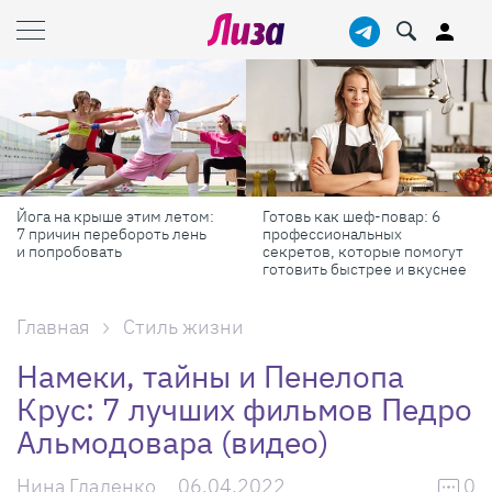
Готовь как шеф-повар: 6
Масштабные приключения:
профессиональных
самые красивые фестивали
секретов, которые помогут
России в августе
готовить быстрее и вкуснее
Главная
Стиль жизни
Намеки, тайны и Пенелопа
Крус: 7 лучших фильмов Педро
Альмодовара (видео)
Нина Гладенко
06.04.2022
0