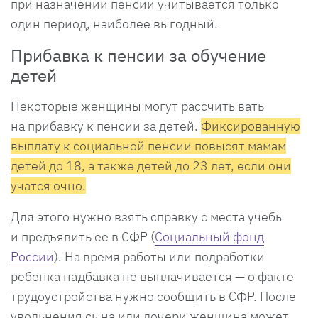
при назначении пенсии учитывается только
один период, наиболее выгодный.
Прибавка к пенсии за обучение
детей
Некоторые женщины могут рассчитывать
на прибавку к пенсии за детей.
Фиксированную
выплату к социальной пенсии повысят мамам
детей до 18, а также детей до 23 лет, если они
учатся очно.
Для этого нужно взять справку с места учебы
и предъявить ее в СФР (
Социальный фонд
России
). На время работы или подработки
ребенка надбавка не выплачивается — о факте
трудоустройства нужно сообщить в СФР. После
увольнения сына или дочери женщина может