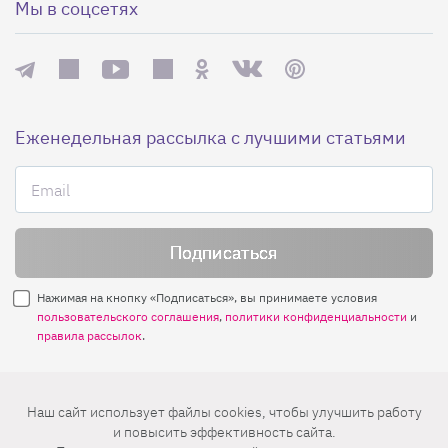
Мы в соцсетях
Еженедельная рассылка с лучшими статьями
Нажимая на кнопку «Подписаться», вы принимаете условия
пользовательского соглашения
,
политики конфиденциальности
и
правила рассылок
.
Нашли ошибку? Выделите ее и нажмите
Наш сайт использует файлы cookies, чтобы улучшить работу
Ctrl+Enter
и повысить эффективность сайта.