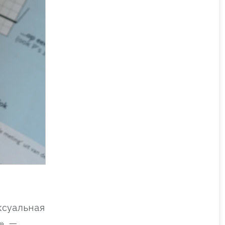
ксуальная
», —