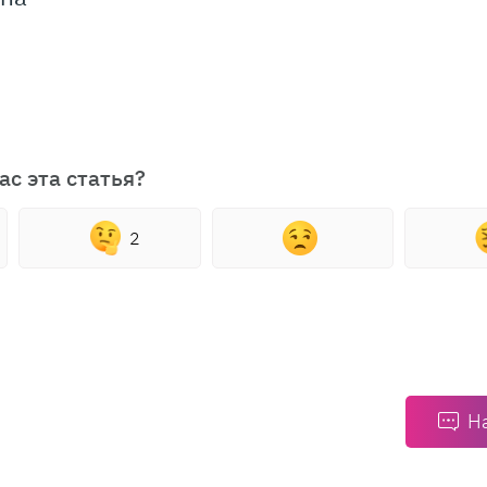
ас эта статья?
2
Н