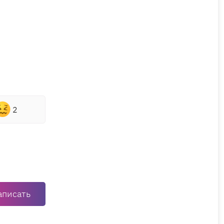
2
аписать