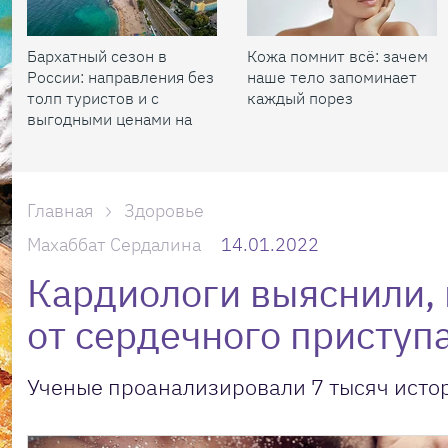
Бархатный сезон в
Кожа помнит всё: зачем
России: направления без
наше тело запоминает
толп туристов и с
каждый порез
выгодными ценами на
жилье
Главная
Здоровье
Махаббат Сердалина
14.01.2022
Кардиологи выяснили, 
от сердечного приступа
Ученые проанализировали 7 тысяч исто