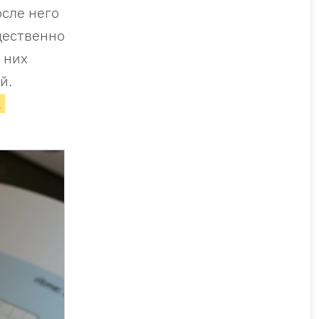
осле него
щественно
 них
ий.
.