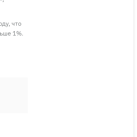
ду, что
ньше 1%.