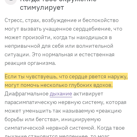
стимулирует
Стресс, страх, возбуждение и беспокойство
могут вызвать учащенное сердцебиение, что
может произойти, когда ты находишься в
непривычной для себя или волнительной
ситуации. Это нормальная и естественная
реакция организма.
Если ты чувствуешь, что сердце рвется наружу,
могут помочь несколько глубоких вдохов.
Диафрагмальное
дыхание
активирует
парасимпатическую нервную систему, которая
может уменьшить так называемую «реакцию
борьбы или бегства», инициируемую
симпатической нервной системой. Когда твое
дыхание становится медленнее, то мозг