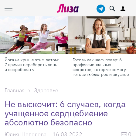
Готовь как шеф-повар: 6
Масштабные приключения:
профессиональных
самые красивые фестивали
секретов, которые помогут
России в августе
готовить быстрее и вкуснее
Главная
Здоровье
Не выскочит: 6 случаев, когда
учащенное сердцебиение
абсолютно безопасно
Юлия Шепелева
16.03.2022
0