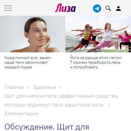
ачем
Йога на крыше этим летом:
Готовь как шеф-пова
ет
7 причин перебороть лень
профессиональных
и попробовать
секретов, которые 
готовить быстрее и
Главная
Здоровье
Щит для иммунитета: эффективные средства,
которые поднимут твои защитные силы
Комментарии
Обсуждение. Щит для