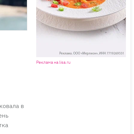
Реклама на lisa.ru
ковала в
ень
тка