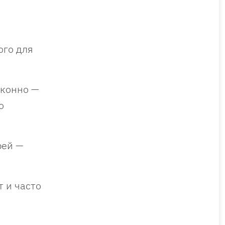
ого для
аконно —
о
рей —
т и часто