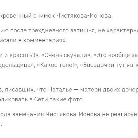
ткровенный снимок Чистякова-Ионова.
ию после трехдневного затишья, не характерн
исали в комментариях.
и и красоты!», «Очень скучали», «Это вообще з
едельщица», «Какое тело!», «Звездочки тут явн
в, писавших, что Наталье — матери двоих доче
бликовать в Сети такие фото.
рода замечания Чистякова-Ионова не реагируе
.