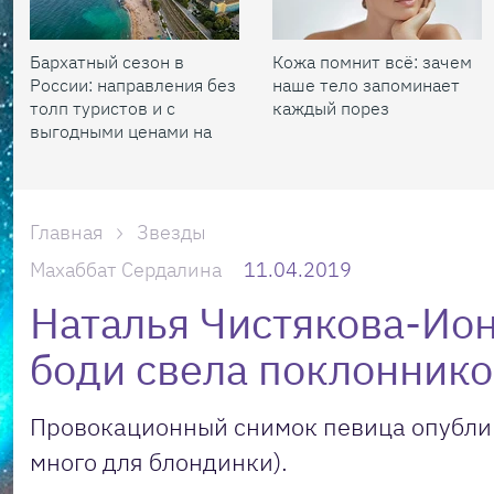
Бархатный сезон в
Кожа помнит всё: зачем
России: направления без
наше тело запоминает
толп туристов и с
каждый порез
выгодными ценами на
жилье
Главная
Звезды
Махаббат Сердалина
11.04.2019
Наталья Чистякова-Ио
боди свела поклоннико
Провокационный снимок певица опублик
много для блондинки).