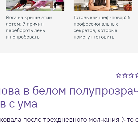
Йога на крыше этим
Готовь как шеф-повар: 6
летом: 7 причин
профессиональных
перебороть лень
секретов, которые
и попробовать
помогут готовить
быстрее и вкуснее
нова в белом полупрозра
в с ума
овала после трехдневного молчания (что 