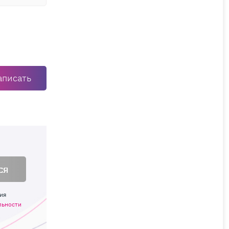
аписать
ся
ия
льности