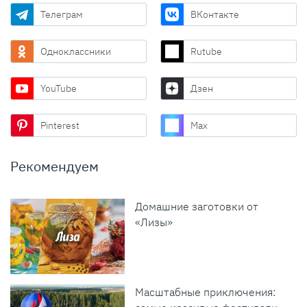
Телеграм
ВКонтакте
Одноклассники
Rutube
YouTube
Дзен
Pinterest
Max
Рекомендуем
Домашние заготовки от
«Лизы»
Масштабные приключения: