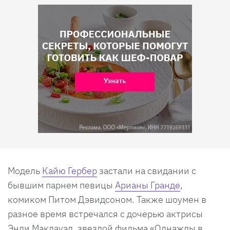
Модель
Кайю Гербер
застали на свидании с
бывшим парнем певицы
Арианы Гранде
,
комиком Питом Дэвидсоном. Также шоумен в
разное время встречался с дочерью актрисы
Энди Макдауэл, звездой фильма «Однажды в