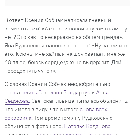
В ответ Ксения Собчак написала гневный
комментарий: «А с голой попой анусом в камеру
нет? Это как-то несерьезно на общем тренде».
Яна Рудковская написала в ответ: «Ну зачем мне
это, Ксюнь, мне хайпа и на шоу хватает, мне же
40 плюс, боюсь сердце уже не выдержит. Дай
передохнуть чуток».
О словах Ксении Собчак неодобрительно
высказались Светлана Бондарчук
и
Анна
Седокова
. Светская львица пыталась объяснить,
что имела в виду, что в итоге
снова всех
оскорбила
. Тем временем Яну Рудковскую
обвиняют в фотошопе.
Наталья Водянова
случайно
показала продюсера без ретуши
, и