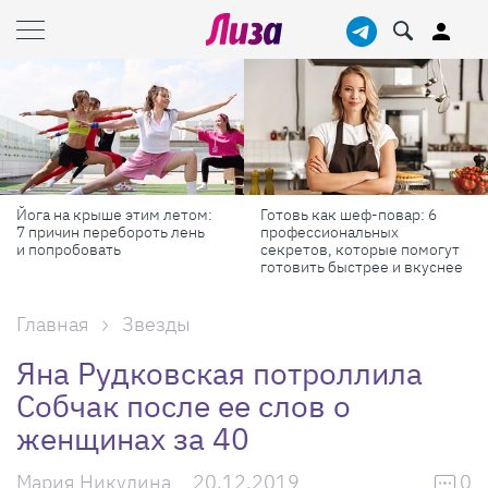
Готовь как шеф-повар: 6
Масштабные приключения:
профессиональных
самые красивые фестивали
секретов, которые помогут
России в августе
готовить быстрее и вкуснее
Главная
Звезды
Яна Рудковская потроллила
Собчак после ее слов о
женщинах за 40
Мария Никулина
20.12.2019
0