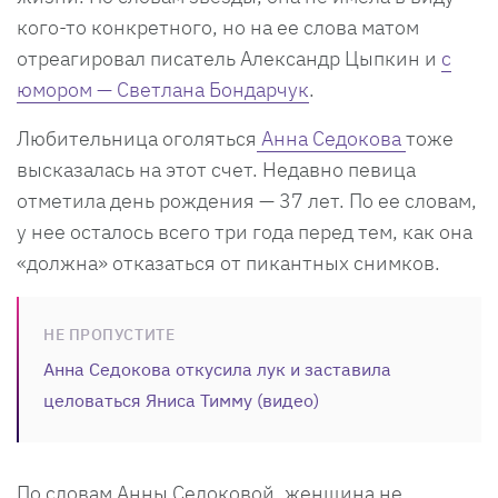
кого-то конкретного, но на ее слова матом
отреагировал писатель Александр Цыпкин и
с
юмором — Светлана Бондарчук
.
Любительница оголяться
Анна Седокова
тоже
высказалась на этот счет. Недавно певица
отметила день рождения — 37 лет. По ее словам,
у нее осталось всего три года перед тем, как она
«должна» отказаться от пикантных снимков.
НЕ ПРОПУСТИТЕ
Анна Седокова откусила лук и заставила
целоваться Яниса Тимму (видео)
По словам Анны Седоковой, женщина не