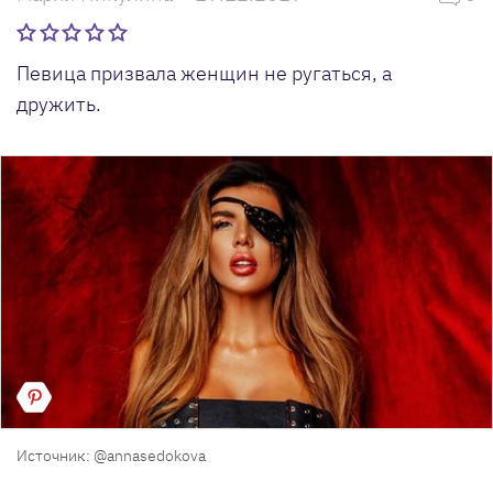
Певица призвала женщин не ругаться, а
дружить.
Источник: @annasedokova