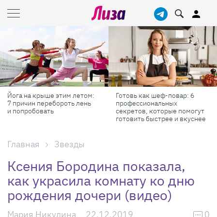
Готовь как шеф-повар: 6
Масштабные приключения:
профессиональных
самые красивые фестивали
секретов, которые помогут
России в августе
готовить быстрее и вкуснее
Главная
Звезды
Ксения Бородина показала,
как украсила комнату ко дню
рождения дочери (видео)
Мария Никулина
22.12.2019
0