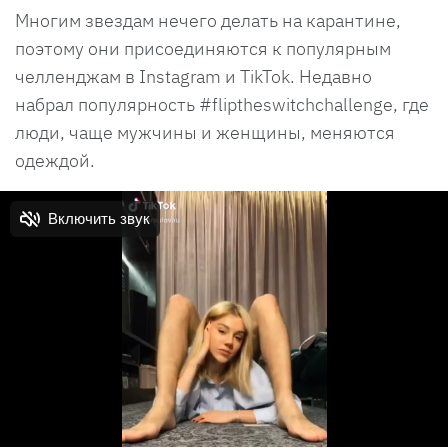
Многим звездам нечего делать на карантине,
поэтому они присоединяются к популярным
челленджам в Instagram и TikTok. Недавно
набрал популярность #fliptheswitchchallenge, где
люди, чаще мужчины и женщины, меняются
одеждой.