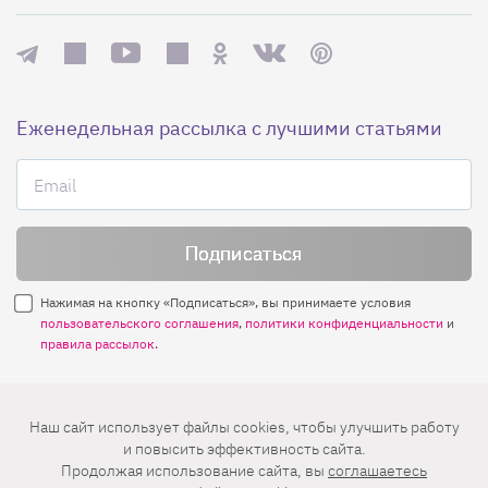
Еженедельная рассылка с лучшими статьями
Нажимая на кнопку «Подписаться», вы принимаете условия
пользовательского соглашения
,
политики конфиденциальности
и
правила рассылок
.
Нашли ошибку? Выделите ее и нажмите
Наш сайт использует файлы cookies, чтобы улучшить работу
Ctrl+Enter
и повысить эффективность сайта.
Продолжая использование сайта, вы
соглашаетесь
© 2026 АО «БКМ», ОГРН 1027739494584, ИНН 7705056238