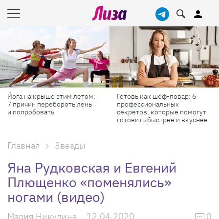
Готовь как шеф-повар: 6
Масштабные приключения:
профессиональных
самые красивые фестивали
секретов, которые помогут
России в августе
готовить быстрее и вкуснее
Главная
Звезды
Яна Рудковская и Евгений
Плющенко «поменялись»
ногами (видео)
Мария Никулина
12.04.2020
0