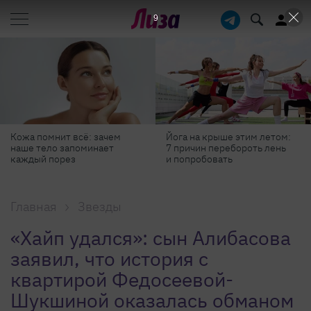
8
Йога на крыше этим летом:
Готовь как шеф-повар: 6
7 причин перебороть лень
профессиональных
и попробовать
секретов, которые помогут
готовить быстрее и вкуснее
Главная
Звезды
«Хайп удался»: сын Алибасова
заявил, что история с
квартирой Федосеевой-
Шукшиной оказалась обманом