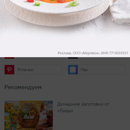
Мы в соцсетях и на видеоплатформах
Телеграм
ВКонтакте
Одноклассники
Rutube
YouTube
Дзен
Pinterest
Max
Рекомендуем
Домашние заготовки от
«Лизы»