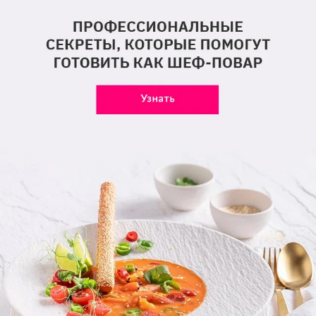
0,0 /
5,0 рейтинг статьи
5 реакций
Какое впечатление произвела на вас эта статья?
1
1
1
1
1
Бари Алибасов
Лидия Федосеева-Шукшина
Комментарии
Мы знаем, вам есть что сказать!
Написать
Поделиться ссылкой